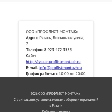
ООО «ПРОФЛИСТ МОНТАЖ»
Адрес:
Рязань, Вокзальная улица,
7
Телефон:
8 923 472 3553
Сайт:
http://ryazan.proflistmontazh.ru
E-mail:
info@proflistmontazh.ru
График работы:
с 10:00 до 20:00.
Звоните!
Выезжаем по районам:
Октябрьский, Советский,
2026 ООО «ПРОФЛИСТ МОНТАЖ» ,
Московский, Железнодорожный
Строительство, установка, монтаж заборов и ограждений
в Рязани
Публичная оферта